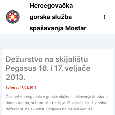
Skip
Hercegovačka
to
content
gorska služba
spašavanja Mostar
Dežurstvo na skijalištu
Pegasus 16. i 17. veljače
2013.
By
hgss
/
17/02/2013
Članovi Hercegovačke gorske služne spašavanja Mostar u
dane vikenda, subota 16. i nedjelja 17. veljače 2013. godine,
dežurali su na skijalištu Pegasus na planini Raduša.