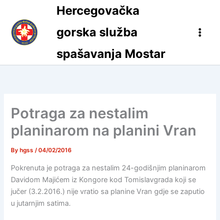
Skip
Hercegovačka
to
content
gorska služba
spašavanja Mostar
Potraga za nestalim
planinarom na planini Vran
By
hgss
/
04/02/2016
Pokrenuta je potraga za nestalim 24-godišnjim planinarom
Davidom Majićem iz Kongore kod Tomislavgrada koji se
jučer (3.2.2016.) nije vratio sa planine Vran gdje se zaputio
u jutarnjim satima.