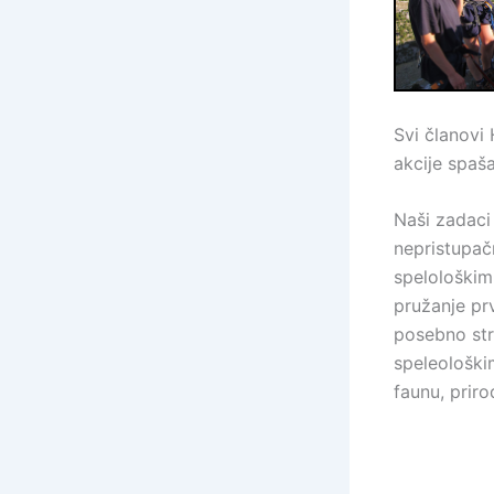
Svi članovi 
akcije spaš
Naši zadaci
nepristupač
spelološkim
pružanje pr
posebno str
speleološkim
faunu, priro