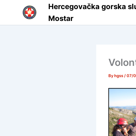
Skip
Hercegovačka gorska sl
to
Mostar
content
Volon
By
hgss
/
07/