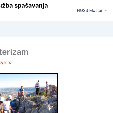
užba spašavanja
HGSS Mostar
terizam
07/2007