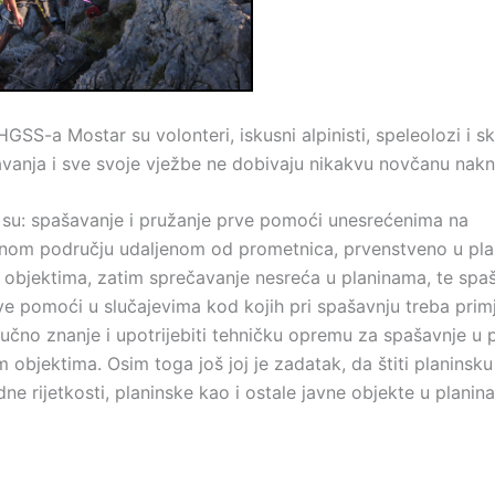
HGSS-a Mostar su volonteri, iskusni alpinisti, speleolozi i ski
avanja i sve svoje vježbe ne dobivaju nikakvu novčanu nakn
 su: spašavanje i pružanje prve pomoći unesrećenima na
nom području udaljenom od prometnica, prvenstveno u pla
 objektima, zatim sprečavanje nesreća u planinama, te spaš
ve pomoći u slučajevima kod kojih pri spašavnju treba primj
učno znanje i upotrijebiti tehničku opremu za spašavnje u 
 objektima. Osim toga još joj je zadatak, da štiti planinsku 
dne rijetkosti, planinske kao i ostale javne objekte u planin