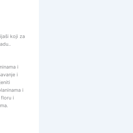
jaši koji za
adu..
ninama i
avanje i
eniti
planinama i
floru i
ama.